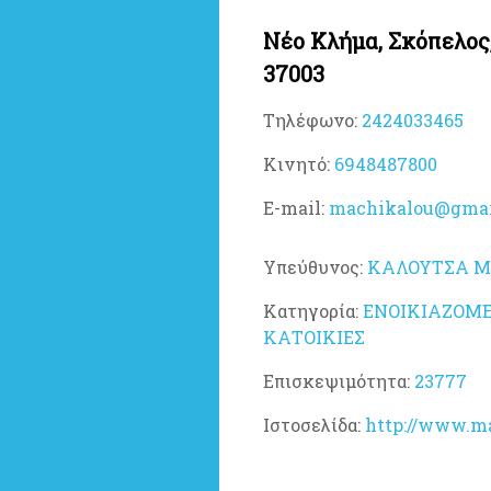
Νέο Κλήμα, Σκόπελος
37003
Τηλέφωνο:
2424033465
Κινητό:
6948487800
E-mail:
machikalou@gmai
Υπεύθυνος:
ΚΑΛΟΥΤΣΑ 
Κατηγορία:
ΕΝΟΙΚΙΑΖΟΜΕ
ΚΑΤΟΙΚΙΕΣ
Επισκεψιμότητα:
23777
Ιστοσελίδα:
http://www.ma