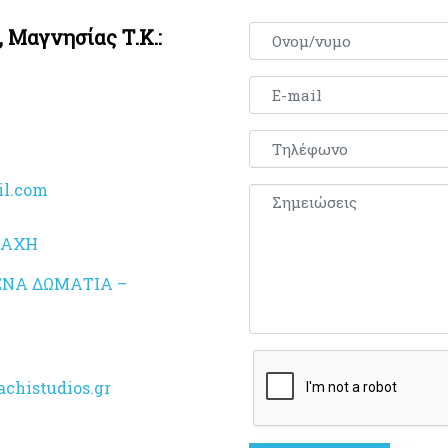
,
Μαγνησίας
Τ.Κ.:
l.com
ΜΑΧΗ
ΝΑ ΔΩΜΑΤΙΑ –
chistudios.gr